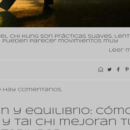
 y el chi kung son prácticas suaves, len
sta pueden parecer movimientos muy
Leer m
 hay comentarios.
n y equilibrio: cóm
 y tai chi mejoran t