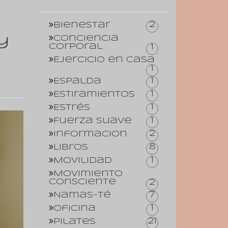
2
Bienestar
Conciencia
y
corporal
1
Ejercicio en casa
1
1
Espalda
1
Estiramientos
1
Estrés
1
Fuerza suave
2
Informacion
8
Libros
1
Movilidad
Movimiento
consciente
2
7
Namas-té
1
Oficina
21
Pilates