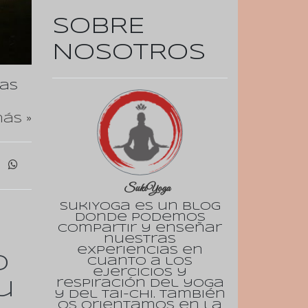
SOBRE
NOSOTROS
tas
ás »
SukiYoga
SukiYoga es un blog
donde podemos
compartir y enseñar
nuestras
experiencias en
o
cuanto a los
ejercicios y
respiración del yoga
u
y del tai-chi. También
os orientamos en la