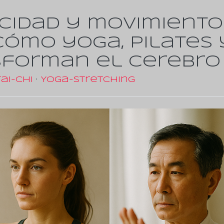
cidad y movimiento
cómo yoga, pilates 
nsforman el cerebro
Tai-Chi
·
Yoga-Stretching