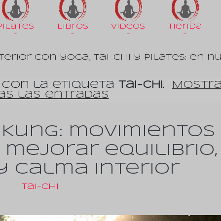
Pilates
Libros
Videos
Tienda
-
-
-
-
terior con yoga, tai-chi y pilates: en n
 con la etiqueta
Tai-Chi
.
Mostra
as las entradas
hi Kung: movimientos
 mejorar equilibrio,
y calma interior
Tai-Chi