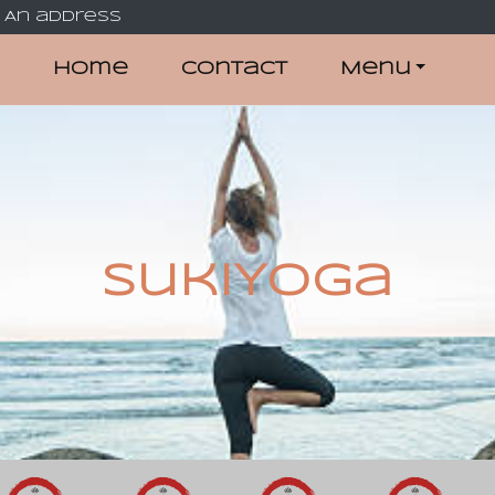
An address
Home
Contact
Menu
SukiYoga