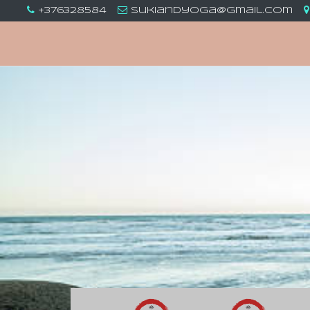
+376328584
sukiandyoga@gmail.com