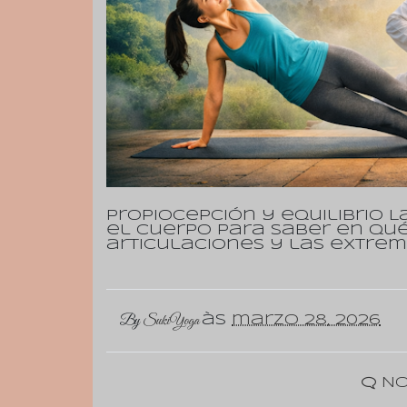
Propiocepción y equilibrio 
el cuerpo para saber en qué
articulaciones y las extrem
By
SukiYoga
às
marzo 28, 2026
No