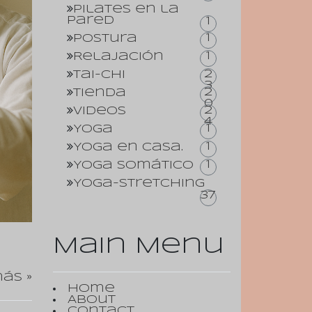
Pilates en la
pared
1
1
Postura
1
Relajación
2
Tai-Chi
3
2
Tienda
0
2
Videos
4
1
Yoga
1
Yoga en casa.
1
Yoga somático
Yoga-Stretching
37
Main Menu
ás »
Home
About
Contact