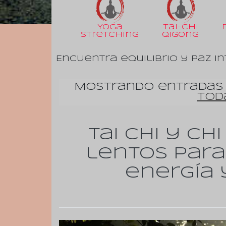
Yoga
Tai-Chi
Stretching
Qigong
Encuentra equilibrio y paz in
Mostrando entradas
tod
Tai Chi y C
lentos para
energía 