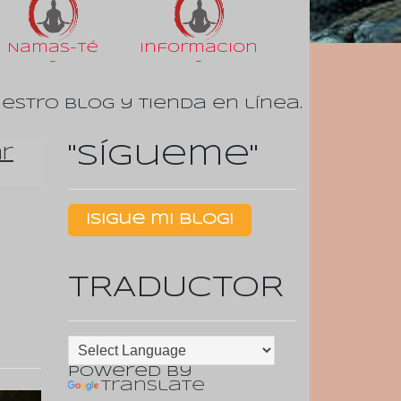
Namas-Té
Informacion
-
-
uestro Blog y tienda en línea.
"Sígueme"
r
¡Sigue mi Blog!
TRADUCTOR
Powered by
Translate