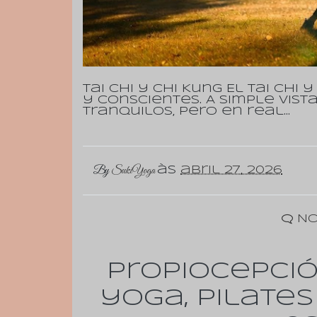
Tai Chi y Chi Kung El tai chi
y conscientes. A simple vi
tranquilos, pero en real…
By
SukiYoga
às
abril 27, 2026
No
Propiocepció
yoga, pilates