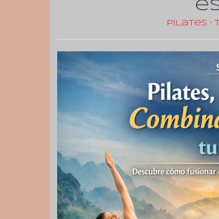
es
Pilates
·