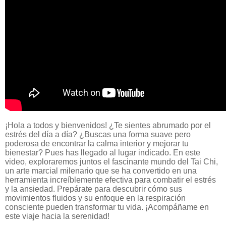
¡Hola a todos y bienvenidos! ¿Te sientes abrumado por el
estrés del día a día? ¿Buscas una forma suave pero
poderosa de encontrar la calma interior y mejorar tu
bienestar? Pues has llegado al lugar indicado. En este
video, exploraremos juntos el fascinante mundo del Tai Chi,
un arte marcial milenario que se ha convertido en una
herramienta increíblemente efectiva para combatir el estrés
y la ansiedad. Prepárate para descubrir cómo sus
movimientos fluidos y su enfoque en la respiración
consciente pueden transformar tu vida. ¡Acompáñame en
este viaje hacia la serenidad!