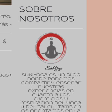
SOBRE
rpo.
NOSOTROS
ás »
SukiYoga
SukiYoga es un blog
uas
donde podemos
compartir y enseñar
nuestras
experiencias en
cuanto a los
ejercicios y
respiración del yoga
y del tai-chi. También
os orientamos en la