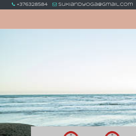
+376328584
sukiandyoga@gmail.com