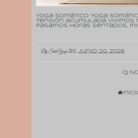
Yoga somático Yoga somátic
tensión acumulada Vivimos
Pasamos horas sentados, mi
By
SukiYoga
às
junio 20, 2026
No
Inici