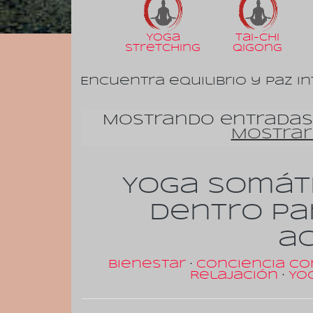
Yoga
Tai-Chi
Stretching
Qigong
Encuentra equilibrio y paz in
Mostrando entradas
Mostrar
Yoga somát
dentro par
a
Bienestar
·
Conciencia co
Relajación
·
Yo