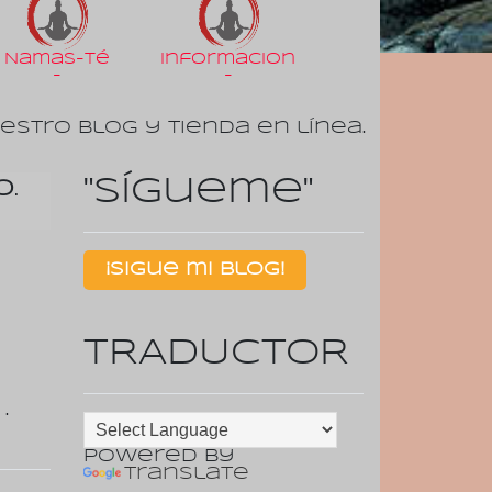
Namas-Té
Informacion
-
-
uestro Blog y tienda en línea.
"Sígueme"
o
.
¡Sigue mi Blog!
TRADUCTOR
e
·
Powered by
Translate