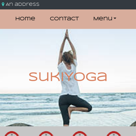
An address
Home
Contact
Menu
SukiYoga