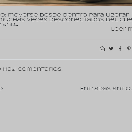
o: moverse desde dentro para liberar
 muchas veces desconectados del cue
rand…
Leer m
 hay comentarios.
o
Entradas antig