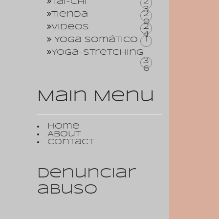
2
Tai-Chi
3
2
Tienda
0
2
Videos
4
1
Yoga somático
Yoga-Stretching
3
6
Main Menu
Home
About
Contact
Denunciar
abuso