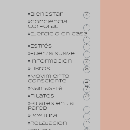
2
Bienestar
Conciencia
corporal
1
Ejercicio en casa
1
1
Estrés
1
Fuerza suave
2
Informacion
8
Libros
Movimiento
consciente
2
7
Namas-té
21
Pilates
Pilates en la
pared
1
1
Postura
1
Relajación