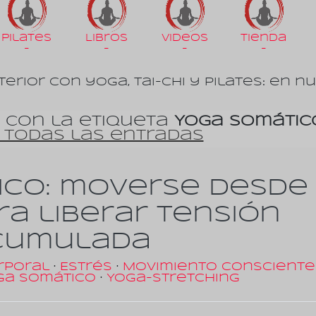
Pilates
Libros
Videos
Tienda
-
-
-
-
terior con yoga, tai-chi y pilates: en n
 con la etiqueta
Yoga somátic
 todas las entradas
ico: moverse desde
a liberar tensión
cumulada
rporal
·
Estrés
·
Movimiento conscient
ga somático
·
Yoga-Stretching