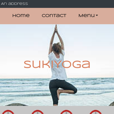
An address
Home
Contact
Menu
SukiYoga