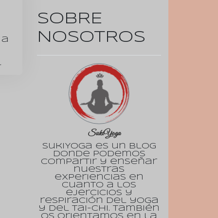
SOBRE
NOSOTROS
 a
.
SukiYoga
SukiYoga es un blog
donde podemos
compartir y enseñar
nuestras
experiencias en
cuanto a los
ejercicios y
respiración del yoga
y del tai-chi. También
os orientamos en la