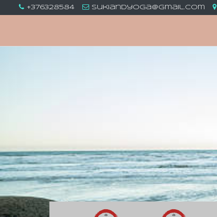
+376328584
sukiandyoga@gmail.com