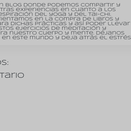
un blog donde podemos compartir y
tras experiencias en cuanto a los
espiración del yoga y del tai-chi.
rientamos en la compra de libros y
ra dichas prácticas y así poder llevar
tos ejercicios de meditación y
ara nuestro cuerpo y mente. Déjanos
en este mundo y deja atrás el estrés
s:
tario