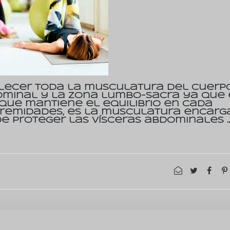
alecer toda la musculatura del cuerpo
minal y la zona lumbo-sacra ya que 
que mantiene el equilibrio en cada
tremidades, es la musculatura encarg
e proteger las vísceras abdominales ..