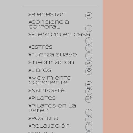
2
Bienestar
Conciencia
corporal
1
Ejercicio en casa
1
1
Estrés
1
Fuerza suave
2
Informacion
8
Libros
Movimiento
consciente
2
7
Namas-té
21
Pilates
Pilates en la
pared
1
1
Postura
1
Relajación