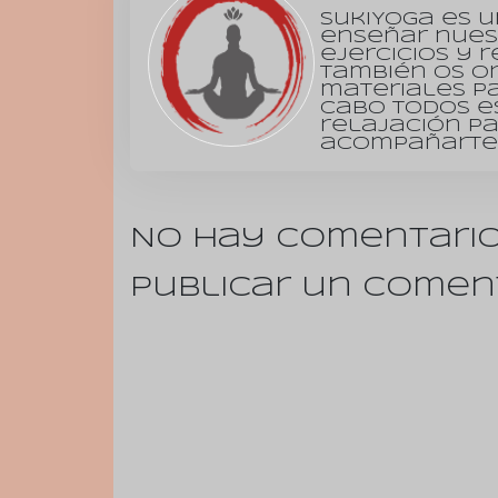
SukiYoga es 
enseñar nues
ejercicios y r
También os o
materiales pa
cabo todos es
relajación p
acompañarte 
No hay comentario
Publicar un comen