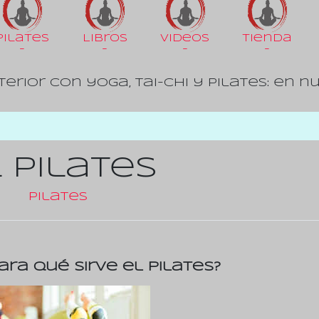
Pilates
Libros
Videos
Tienda
-
-
-
-
terior con yoga, tai-chi y pilates: en n
s
 Pilates
Pilates
ara qué sirve el pilates?