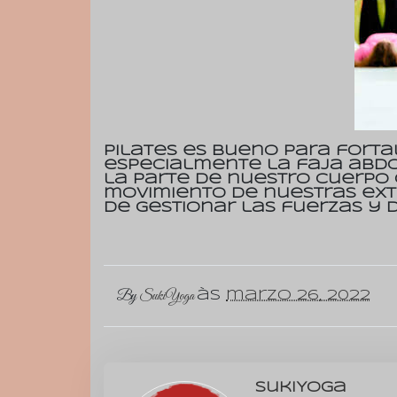
Pilates es bueno para fort
especialmente la faja abdo
la parte de nuestro cuerpo 
movimiento de nuestras ex
de gestionar las fuerzas y d
By
SukiYoga
às
marzo 26, 2022
SukiYoga