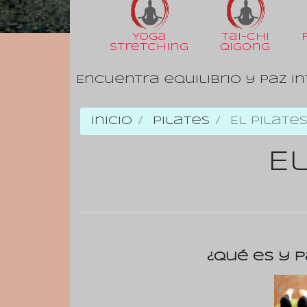
Yoga
Tai-Chi
Stretching
Qigong
Encuentra equilibrio y paz in
Inicio
Pilates
El Pilate
El
¿Qué es y p