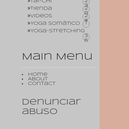
2
Tai-Chi
3
2
Tienda
0
2
Videos
4
1
Yoga somático
Yoga-Stretching
3
6
Main Menu
Home
About
Contact
Denunciar
abuso