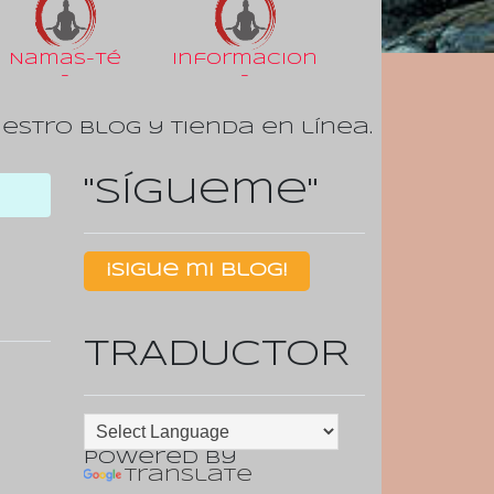
Namas-Té
Informacion
-
-
uestro Blog y tienda en línea.
"Sígueme"
¡Sigue mi Blog!
TRADUCTOR
Powered by
Translate