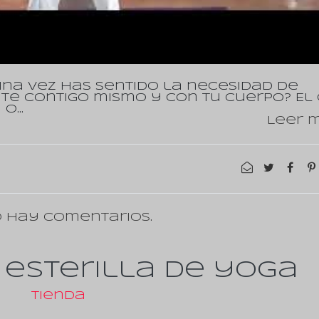
una vez has sentido la necesidad de
 contigo mismo y con tu cuerpo? El 
 o…
Leer m
 hay comentarios.
 esterilla de yoga
Tienda