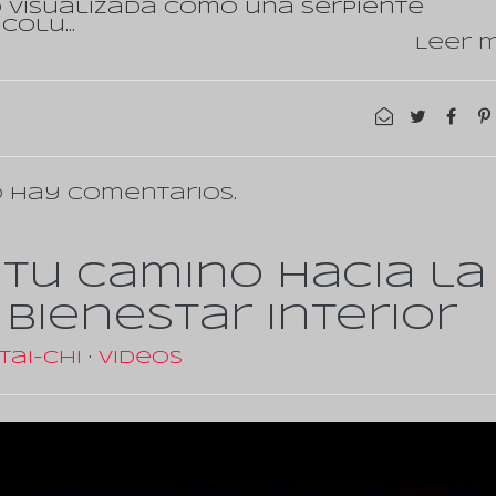
o visualizada como una serpiente
 colu…
Leer m
 hay comentarios.
: Tu Camino hacia la
 Bienestar Interior
Tai-Chi
·
Videos