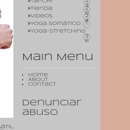
2
Tai-Chi
3
2
Tienda
0
2
Videos
4
1
Yoga somático
Yoga-Stretching
3
6
Main Menu
Home
About
Contact
Denunciar
abuso
átil