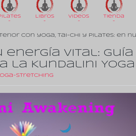
Pilates
Libros
Videos
Tienda
-
-
-
-
terior con yoga, tai-chi y pilates: en n
 energía vital: Guía
a la Kundalini Yoga
oga-Stretching