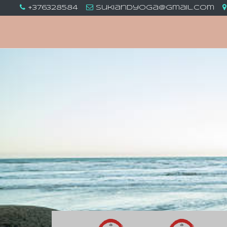
+376328584
sukiandyoga@gmail.com