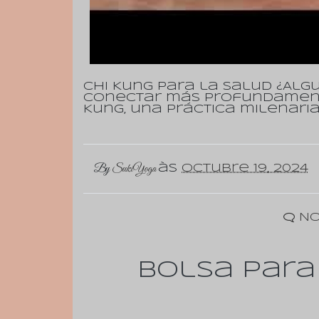
Chi Kung para la salud ¿Alg
conectar más profundamente
Kung, una práctica milenaria
By
SukiYoga
às
octubre 19, 2024
No
Bolsa para