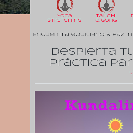
Yoga
Tai-Chi
Stretching
Qigong
Encuentra equilibrio y paz in
Despierta tu
práctica par
Y