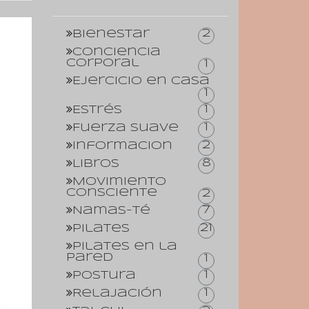
2
Bienestar
Conciencia
corporal
1
Ejercicio en casa
1
1
Estrés
1
Fuerza suave
2
Informacion
8
Libros
Movimiento
consciente
2
7
Namas-té
21
Pilates
Pilates en la
pared
1
1
Postura
1
Relajación