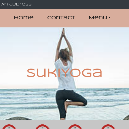
An address
Home
Contact
Menu
SukiYoga