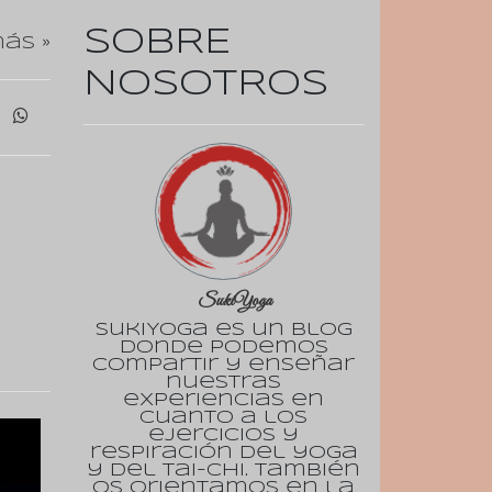
SOBRE
ás »
NOSOTROS
SukiYoga
SukiYoga es un blog
donde podemos
compartir y enseñar
nuestras
experiencias en
cuanto a los
ejercicios y
respiración del yoga
y del tai-chi. También
os orientamos en la