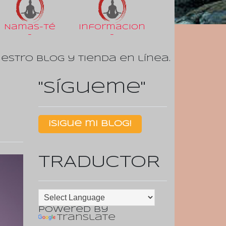
Namas-Té
Informacion
-
-
uestro Blog y tienda en línea.
"Sígueme"
¡Sigue mi Blog!
TRADUCTOR
Powered by
Translate